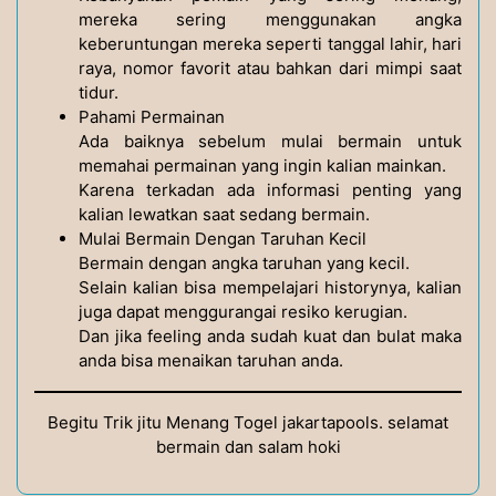
mereka sering menggunakan angka
keberuntungan mereka seperti tanggal lahir, hari
raya, nomor favorit atau bahkan dari mimpi saat
tidur.
Pahami Permainan
Ada baiknya sebelum mulai bermain untuk
memahai permainan yang ingin kalian mainkan.
Karena terkadan ada informasi penting yang
kalian lewatkan saat sedang bermain.
Mulai Bermain Dengan Taruhan Kecil
Bermain dengan angka taruhan yang kecil.
Selain kalian bisa mempelajari historynya, kalian
juga dapat menggurangai resiko kerugian.
Dan jika feeling anda sudah kuat dan bulat maka
anda bisa menaikan taruhan anda.
Begitu Trik jitu Menang Togel jakartapools. selamat
bermain dan salam hoki