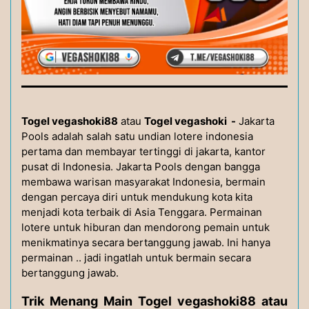
Togel vegashoki88
atau
T
ogel vegashoki -
Jakarta
Pools adalah salah satu undian lotere indonesia
pertama dan membayar tertinggi di jakarta, kantor
pusat di Indonesia. Jakarta Pools dengan bangga
membawa warisan masyarakat Indonesia, bermain
dengan percaya diri untuk mendukung kota kita
menjadi kota terbaik di Asia Tenggara. Permainan
lotere untuk hiburan dan mendorong pemain untuk
menikmatinya secara bertanggung jawab. Ini hanya
permainan .. jadi ingatlah untuk bermain secara
bertanggung jawab.
Trik Menang Main Togel vegashoki88 atau