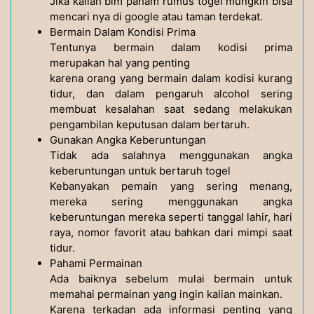
Jika kalian blm paham rumus togel mungkin bisa
mencari nya di google atau taman terdekat.
Bermain Dalam Kondisi Prima
Tentunya bermain dalam kodisi prima
merupakan hal yang penting
karena orang yang bermain dalam kodisi kurang
tidur, dan dalam pengaruh alcohol sering
membuat kesalahan saat sedang melakukan
pengambilan keputusan dalam bertaruh.
Gunakan Angka Keberuntungan
Tidak ada salahnya menggunakan angka
keberuntungan untuk bertaruh togel
Kebanyakan pemain yang sering menang,
mereka sering menggunakan angka
keberuntungan mereka seperti tanggal lahir, hari
raya, nomor favorit atau bahkan dari mimpi saat
tidur.
Pahami Permainan
Ada baiknya sebelum mulai bermain untuk
memahai permainan yang ingin kalian mainkan.
Karena terkadan ada informasi penting yang