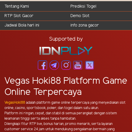
Tentang Kami
Prediksi Togel
RTP Slot Gacor
Demo Slot
Jadwal Bola hari ini
info zona gacor
Supported by
Vegas Hoki88 Platform Game
Online Terpercaya
VegasHoki88
adalah platform game online terpercaya yang menyediakan slot
online, casino, sportsbook, poker, dan togel dalam satu akun.
Platform ini ringan, cepat, dan stabil di semua perangkat dengan sistem
keamanan tinggi serta akses tanpa hambatan.
Dilengkapi fitur RTP live, bonus harian, promo menarik, serta layanan
customer service 24 jam untuk mendukung pengalaman bermain yang