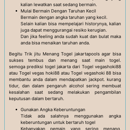
kalian lewatkan saat sedang bermain.
Mulai Bermain Dengan Taruhan Kecil
Bermain dengan angka taruhan yang kecil.
Selain kalian bisa mempelajari historynya, kalian
juga dapat menggurangai resiko kerugian.
Dan jika feeling anda sudah kuat dan bulat maka
anda bisa menaikan taruhan anda.
Begitu Trik jitu Menang Togel jakartapools
agar bisa
sukses tembus dan menang saat main togel.
semoga prediksi togel jakarta dari Togel vegashoki88
atau Togel vegas hoki88 atau Togel vegashoki 88 bisa
membantu anda dalam mendapatkan jackpot. kurang
tidur, dan dalam pengaruh alcohol sering membuat
kesalahan saat sedang melakukan pengambilan
keputusan dalam bertaruh.
Gunakan Angka Keberuntungan
Tidak ada salahnya menggunakan angka
keberuntungan untuk bertaruh togel
Kebanyakan pemain yang sering menang,